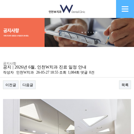
공지사항
공지 | 2026년 6월, 인천W치과 진료 일정 안내
작성자
인천W치과
26-05-27 18:55
조회
1,084회
댓글
0건
이전글
다음글
목록
본문